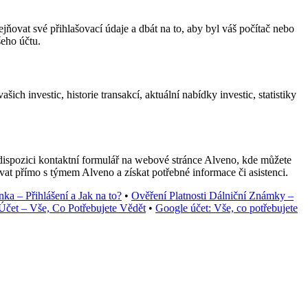
ňovat své přihlašovací údaje a dbát na to, aby byl váš počítač nebo
šeho účtu.
h investic, historie transakcí, aktuální nabídky investic, statistiky
ispozici kontaktní formulář na webové stránce Alveno, kde můžete
vat přímo s týmem Alveno a získat potřebné informace či asistenci.
ka – Přihlášení a Jak na to?
•
Ověření Platnosti Dálniční Známky –
čet – Vše, Co Potřebujete Vědět
•
Google účet: Vše, co potřebujete