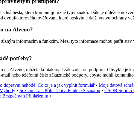
neoprávněným přístupem?
ilná hesla, která kombinují různé typy znaků. Dále je důležité nezveřej
i dvoufaktorového ověřování, které poskytuje další vrstvu ochrany va
tu na Alveno?
ůzným informacím a funkcím. Mezi tyto informace mohou patřit stav vašic
adě potřeby?
u na Alveno, můžete kontaktovat zákaznickou podporu. Obvykle je k d
e-mail nebo telefonní číslo zákaznické podpory, abyste mohli komuniko
 dopravní nehodě: Co to je a jak vyplnit formulář
•
Moje datová schrán
a Výhody
•
Seznam.cz – Přihlášení a Funkce Seznamu
•
ČSOB Spořicí Ú
ce Bezpečným Přihlášením
•