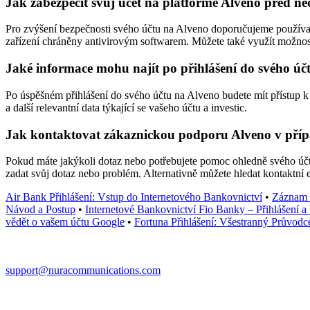
Jak zabezpečit svůj účet na platformě Alveno před 
Pro zvýšení bezpečnosti svého účtu na Alveno doporučujeme používat s
zařízení chráněny antivirovým softwarem. Můžete také využít možnost
Jaké informace mohu najít po přihlášení do svého úč
Po úspěšném přihlášení do svého účtu na Alveno budete mít přístup k r
a další relevantní data týkající se vašeho účtu a investic.
Jak kontaktovat zákaznickou podporu Alveno v příp
Pokud máte jakýkoli dotaz nebo potřebujete pomoc ohledně svého účt
zadat svůj dotaz nebo problém. Alternativně můžete hledat kontaktní 
Air Bank Přihlášení: Vstup do Internetového Bankovnictví
•
Záznam o
Návod a Postup
•
Internetové Bankovnictví Fio Banky – Přihlášení 
vědět o vašem účtu Google
•
Fortuna Přihlášení: Všestranný Průvod
support@nuracommunications.com