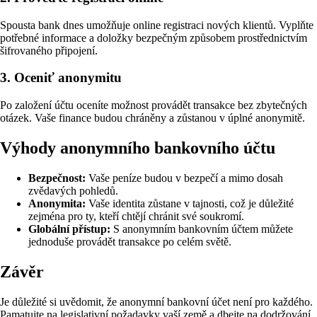
Spousta bank dnes umožňuje online registraci nových klientů. Vyplňte
potřebné informace a doložky bezpečným způsobem prostřednictvím
šifrovaného připojení.
3. Oceniť anonymitu
Po založení účtu oceníte možnost provádět transakce bez zbytečných
otázek. Vaše finance budou chráněny a zůstanou v úplné anonymitě.
Výhody anonymního bankovního účtu
Bezpečnost:
Vaše peníze budou v bezpečí a mimo dosah
zvědavých pohledů.
Anonymita:
Vaše identita zůstane v tajnosti, což je důležité
zejména pro ty, kteří chtějí chránit své soukromí.
Globální přístup:
S anonymním bankovním účtem můžete
jednoduše provádět transakce po celém světě.
Závěr
Je důležité si uvědomit, že anonymní bankovní účet není pro každého.
Pamatujte na legislativní požadavky vaší země a dbejte na dodržování