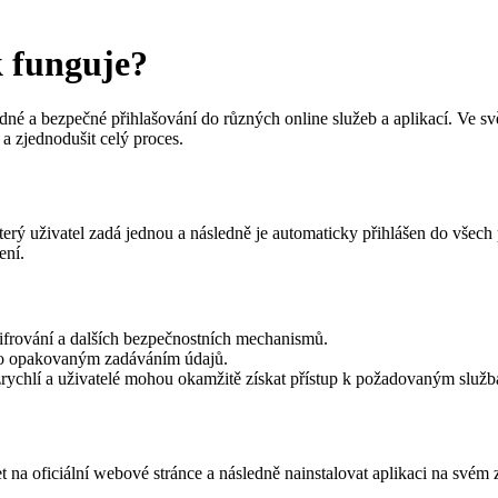
k funguje?
dné a bezpečné přihlašování do různých online služeb a aplikací. Ve s
a zjednodušit celý proces.
který uživatel zadá jednou a následně je automaticky přihlášen do všec
ení.
šifrování a dalších bezpečnostních mechanismů.
ebo opakovaným zadáváním údajů.
zrychlí a uživatelé mohou okamžitě získat přístup k požadovaným služ
t na oficiální webové stránce a následně nainstalovat aplikaci na svém z