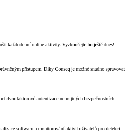
t každodenní online aktivity. Vyzkoušejte ho ještě dnes!
neoprávněným přístupem. Díky Conseq je možné snadno spravovat
mocí dvoufaktorové autentizace nebo jiných bezpečnostních
alizace softwaru a monitorování aktivit uživatelů pro detekci