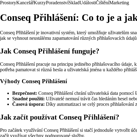
Prostory
Kancelář
Kurzy
Poradenství
Sklad
Události
Čištění
Marketing
Conseq Přihlášení: Co to je a ja
Conseq Přihlášení je inovativní systém, který umožňuje uživatelům sna
jak se vyhnout neustálému zapamatování různých přihlašovacích údajů 
Jak Conseq Přihlášení funguje?
Conseq Přihlášení pracuje na principu jediného přihlašovacího údaje, 
potřeba pamatovat si různá hesla a uživatelská jména u každého přihláš
Výhody Conseq Přihlášení
Bezpečnost:
Conseq Přihlášení chrání uživatelská data pomocí 
Snadné použití:
Uživatelé nemusí trávit čas hledáním hesel n
Časová úspora:
Díky automatizaci se celý proces přihlašování 
Jak začít používat Conseq Přihlášení?
Pro začátek využívání Conseq Přihlášení si stačí jednoduše vytvořit úče
začít využívat všechny podporované služby.