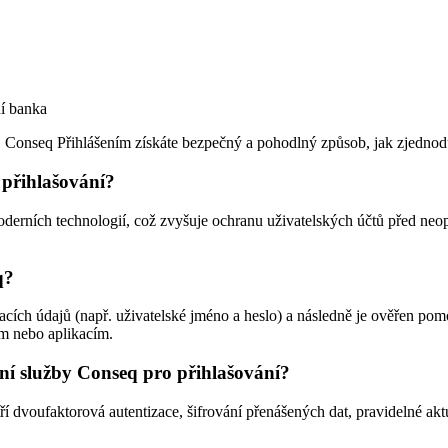
í banka
Conseq Přihlášením získáte bezpečný a pohodlný způsob, jak zjednoduši
 přihlašování?
moderních technologií, což zvyšuje ochranu uživatelských účtů před 
q?
vacích údajů (např. uživatelské jméno a heslo) a následně je ověřen po
m nebo aplikacím.
ání služby Conseq pro přihlašování?
í dvoufaktorová autentizace, šifrování přenášených dat, pravidelné aktu