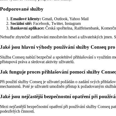
Podporované služby
Emailové klienty:
Gmail, Outlook, Yahoo Mail
Sociální sítě:
Facebook, Twitter, Instagram
Bankovní aplikace:
Česká spořitelna, Raiffeisenbank, Komerčn
Nebuďte zbytečně zatěžováni množstvím hesel a uživatelských jmen. S 
Jaké jsou hlavní výhody používání služby Conseq pro
Služba Conseq nabízí bezpečné a spolehlivé přihlašování s využitím 
přístupová práva a sledovat aktivity uživatelů.
Jak funguje proces přihlašování pomocí služby Conse
Při použití služby Conseq je uživatel požádán o zadání svých přihlašo
mechanismů. Poté je uživateli umožněn přístup k požadovaným službá
Jaké jsou nejčastější bezpečnostní opatření při použív
Mezi nejčastější bezpečnostní opatření při používání služby Conseq patř
podezřelých činností.