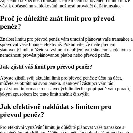
zajištěním bezpečnosti transakcí. Překročení stanoveného limitu může
vést k dočasnému zablokování možnosti provádět další transakce.
Proč je důležité znát limit pro převod
peněz?
Znalost limitu pro převod peněz vám umožní plánovat vaše transakce a
spravovat vaše finance efektivně. Pokud víte, že máte předem
stanovený limit, můžete se vyhnout nepříjemným situacím spojeným s
nemožností provést plánovanou platbu nebo převod peněz.
Jak zjistit váš limit pro převod peněz?
Abyste zjistili svůj aktuální limit pro převod peněz z účtu na účet,
můžete se obrátit na svou banku. Bankovní zástupci vám rádi
poskytnou informace o nastavených limitech a popřípadě vám poradí,
jakým způsobem lze tento limit změnit či zvýšit.
Jak efektivně nakládat s limitem pro
převod peněz?
Pro efektivní využívání limitu je důležité plánovat vaše transakce s
dostatečným předstihem. Mějte na paměti, že pokud váš převod peněz