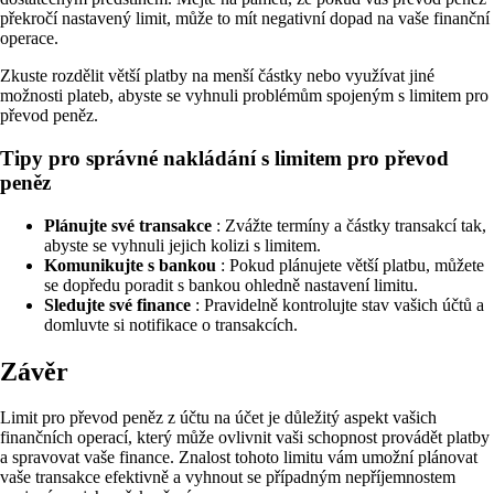
překročí nastavený limit, může to mít negativní dopad na vaše finanční
operace.
Zkuste rozdělit větší platby na menší částky nebo využívat jiné
možnosti plateb, abyste se vyhnuli problémům spojeným s limitem pro
převod peněz.
Tipy pro správné nakládání s limitem pro převod
peněz
Plánujte své transakce
: Zvážte termíny a částky transakcí tak,
abyste se vyhnuli jejich kolizi s limitem.
Komunikujte s bankou
: Pokud plánujete větší platbu, můžete
se dopředu poradit s bankou ohledně nastavení limitu.
Sledujte své finance
: Pravidelně kontrolujte stav vašich účtů a
domluvte si notifikace o transakcích.
Závěr
Limit pro převod peněz z účtu na účet je důležitý aspekt vašich
finančních operací, který může ovlivnit vaši schopnost provádět platby
a spravovat vaše finance. Znalost tohoto limitu vám umožní plánovat
vaše transakce efektivně a vyhnout se případným nepříjemnostem