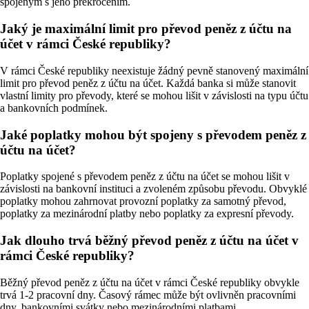
spojeným s jeho překročením.
Jaký je maximální limit pro převod peněz z účtu na
účet v rámci České republiky?
V rámci České republiky neexistuje žádný pevně stanovený maximální
limit pro převod peněz z účtu na účet. Každá banka si může stanovit
vlastní limity pro převody, které se mohou lišit v závislosti na typu účtu
a bankovních podmínek.
Jaké poplatky mohou být spojeny s převodem peněz z
účtu na účet?
Poplatky spojené s převodem peněz z účtu na účet se mohou lišit v
závislosti na bankovní instituci a zvoleném způsobu převodu. Obvyklé
poplatky mohou zahrnovat provozní poplatky za samotný převod,
poplatky za mezinárodní platby nebo poplatky za expresní převody.
Jak dlouho trvá běžný převod peněz z účtu na účet v
rámci České republiky?
Běžný převod peněz z účtu na účet v rámci České republiky obvykle
trvá 1-2 pracovní dny. Časový rámec může být ovlivněn pracovními
dny, bankovními svátky nebo mezinárodními platbami.