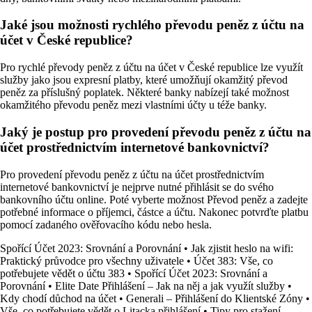
Jaké jsou možnosti rychlého převodu peněz z účtu na
účet v České republice?
Pro rychlé převody peněz z účtu na účet v České republice lze využít
služby jako jsou expresní platby, které umožňují okamžitý převod
peněz za příslušný poplatek. Některé banky nabízejí také možnost
okamžitého převodu peněz mezi vlastními účty u téže banky.
Jaký je postup pro provedení převodu peněz z účtu na
účet prostřednictvím internetové bankovnictví?
Pro provedení převodu peněz z účtu na účet prostřednictvím
internetové bankovnictví je nejprve nutné přihlásit se do svého
bankovního účtu online. Poté vyberte možnost Převod peněz a zadejte
potřebné informace o příjemci, částce a účtu. Nakonec potvrďte platbu
pomocí zadaného ověřovacího kódu nebo hesla.
Spořící Účet 2023: Srovnání a Porovnání
•
Jak zjistit heslo na wifi:
Praktický průvodce pro všechny uživatele
•
Účet 383: Vše, co
potřebujete vědět o účtu 383
•
Spořící Účet 2023: Srovnání a
Porovnání
•
Elite Date Přihlášení – Jak na něj a jak využít služby
•
Kdy chodí důchod na účet
•
Generali – Přihlášení do Klientské Zóny
•
Vše, co potřebujete vědět o Litacka přihlášení
•
Tipy pro stažení