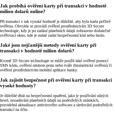
Jak probíhá ověření karty při transakci v hodnotě
milion dolarů online?
Při transakci v tak vysoké hodnotě je důležité, aby byla karta pečlivě
ověřena. Obvykle se provádí ověření prostřednictvím 3D Secure
technologie, kdy je po zadání platebních údajů zobrazeno dodatečné
ověřovací okno, kde je nutné zadat bezpečnostní kód nebo heslo.
Jaké jsou nejčastější metody ověření karty při
transakci v hodnotě milion dolarů?
Kromě 3D Secure technologie se může použít také ověření pomocí
SMS kódu, ověření otiskem prstu nebo tváře (biometrické ověření) či
ověření prostřednictvím mobilní aplikace banky.
Jak zajistit bezpečnost při ověření karty při transakci
vysoké hodnoty?
Je důležité dbát na bezpečnostní opatření, jako je používání silných
hesel, nezadávání platebních údajů na podezřelých stránkách,
pravidelná aktualizace antivirového softwaru a sledování podezřelých
transakcí na účtu.