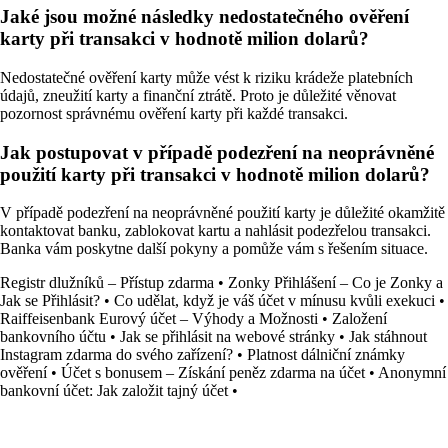
Jaké jsou možné následky nedostatečného ověření
karty při transakci v hodnotě milion dolarů?
Nedostatečné ověření karty může vést k riziku krádeže platebních
údajů, zneužití karty a finanční ztrátě. Proto je důležité věnovat
pozornost správnému ověření karty při každé transakci.
Jak postupovat v případě podezření na neoprávněné
použití karty při transakci v hodnotě milion dolarů?
V případě podezření na neoprávněné použití karty je důležité okamžitě
kontaktovat banku, zablokovat kartu a nahlásit podezřelou transakci.
Banka vám poskytne další pokyny a pomůže vám s řešením situace.
Registr dlužníků – Přístup zdarma
•
Zonky Přihlášení – Co je Zonky a
Jak se Přihlásit?
•
Co udělat, když je váš účet v mínusu kvůli exekuci
•
Raiffeisenbank Eurový účet – Výhody a Možnosti
•
Založení
bankovního účtu
•
Jak se přihlásit na webové stránky
•
Jak stáhnout
Instagram zdarma do svého zařízení?
•
Platnost dálniční známky
ověření
•
Účet s bonusem – Získání peněz zdarma na účet
•
Anonymní
bankovní účet: Jak založit tajný účet
•