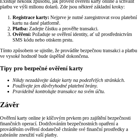
Existuje několik způsobů, jak provést ověření karty online a schválit
platbu ve výši milionu dolarů. Zde jsou některé základní kroky:
Registrace karty:
Nejprve je nutné zaregistrovat svou platební
kartu na dané platformě.
Platba:
Zadejte částku a prověřte transakci.
Ověření:
Požaduje se ověření identity, ať už prostřednictvím
SMS kódu nebo otiskem prstu.
Tímto způsobem se ujistíte, že provádíte bezpečnou transakci a platbu
ve vysoké hodnotě bude úspěšně dokončena.
Tipy pro bezpečné ověření karty
Nikdy nezadávejte údaje karty na podezřelých stránkách.
Používejte jen důvěryhodné platební brány.
Pravidelně kontrolujte transakce na svém účtu.
Závěr
Ověření karty online je klíčovým prvkem pro zajištění bezpečnosti
finančních operací. Dodržováním bezpečnostních opatření a
prováděním ověření dodatečně chráníte své finanční prostředky a
zabráníte zneužití vaší platby.