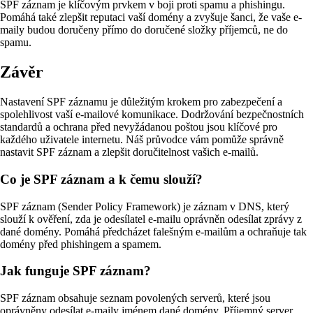
SPF záznam je klíčovým prvkem v boji proti spamu a phishingu.
Pomáhá také zlepšit reputaci vaší domény a zvyšuje šanci, že vaše e-
maily budou doručeny přímo do doručené složky příjemců, ne do
spamu.
Závěr
Nastavení SPF záznamu je důležitým krokem pro zabezpečení a
spolehlivost vaší e-mailové komunikace. Dodržování bezpečnostních
standardů a ochrana před nevyžádanou poštou jsou klíčové pro
každého uživatele internetu. Náš průvodce vám pomůže správně
nastavit SPF záznam a zlepšit doručitelnost vašich e-mailů.
Co je SPF záznam a k čemu slouží?
SPF záznam (Sender Policy Framework) je záznam v DNS, který
slouží k ověření, zda je odesílatel e-mailu oprávněn odesílat zprávy z
dané domény. Pomáhá předcházet falešným e-mailům a ochraňuje tak
domény před phishingem a spamem.
Jak funguje SPF záznam?
SPF záznam obsahuje seznam povolených serverů, které jsou
oprávněny odesílat e-maily jménem dané domény. Příjemný server