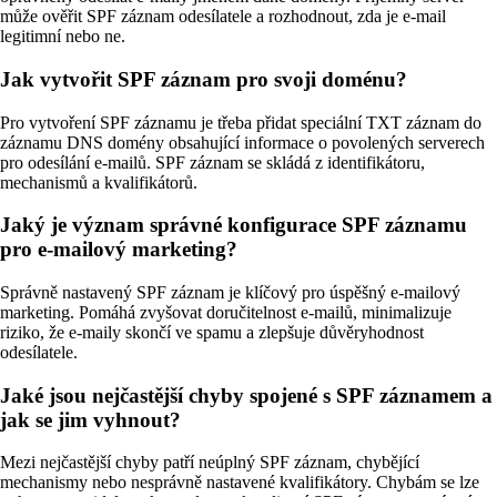
může ověřit SPF záznam odesílatele a rozhodnout, zda je e-mail
legitimní nebo ne.
Jak vytvořit SPF záznam pro svoji doménu?
Pro vytvoření SPF záznamu je třeba přidat speciální TXT záznam do
záznamu DNS domény obsahující informace o povolených serverech
pro odesílání e-mailů. SPF záznam se skládá z identifikátoru,
mechanismů a kvalifikátorů.
Jaký je význam správné konfigurace SPF záznamu
pro e-mailový marketing?
Správně nastavený SPF záznam je klíčový pro úspěšný e-mailový
marketing. Pomáhá zvyšovat doručitelnost e-mailů, minimalizuje
riziko, že e-maily skončí ve spamu a zlepšuje důvěryhodnost
odesílatele.
Jaké jsou nejčastější chyby spojené s SPF záznamem a
jak se jim vyhnout?
Mezi nejčastější chyby patří neúplný SPF záznam, chybějící
mechanismy nebo nesprávně nastavené kvalifikátory. Chybám se lze