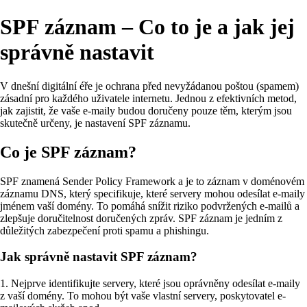
SPF záznam – Co to je a jak jej
správně nastavit
V dnešní digitální éře je ochrana před nevyžádanou poštou (spamem)
zásadní pro každého uživatele internetu. Jednou z efektivních metod,
jak zajistit, že vaše e-maily budou doručeny pouze těm, kterým jsou
skutečně určeny, je nastavení SPF záznamu.
Co je SPF záznam?
SPF znamená Sender Policy Framework a je to záznam v doménovém
záznamu DNS, který specifikuje, které servery mohou odesílat e-maily
jménem vaší domény. To pomáhá snížit riziko podvržených e-mailů a
zlepšuje doručitelnost doručených zpráv. SPF záznam je jedním z
důležitých zabezpečení proti spamu a phishingu.
Jak správně nastavit SPF záznam?
1. Nejprve identifikujte servery, které jsou oprávněny odesílat e-maily
z vaší domény. To mohou být vaše vlastní servery, poskytovatel e-