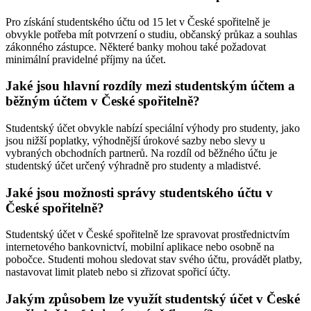
Pro získání studentského účtu od 15 let v České spořitelně je
obvykle potřeba mít potvrzení o studiu, občanský průkaz a souhlas
zákonného zástupce. Některé banky mohou také požadovat
minimální pravidelné příjmy na účet.
Jaké jsou hlavní rozdíly mezi studentským účtem a
běžným účtem v České spořitelně?
Studentský účet obvykle nabízí speciální výhody pro studenty, jako
jsou nižší poplatky, výhodnější úrokové sazby nebo slevy u
vybraných obchodních partnerů. Na rozdíl od běžného účtu je
studentský účet určený výhradně pro studenty a mladistvé.
Jaké jsou možnosti správy studentského účtu v
České spořitelně?
Studentský účet v České spořitelně lze spravovat prostřednictvím
internetového bankovnictví, mobilní aplikace nebo osobně na
pobočce. Studenti mohou sledovat stav svého účtu, provádět platby,
nastavovat limit plateb nebo si zřizovat spořicí účty.
Jakým způsobem lze využít studentský účet v České