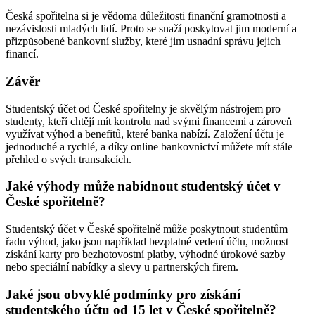
Česká spořitelna si je vědoma důležitosti finanční gramotnosti a
nezávislosti mladých lidí. Proto se snaží poskytovat jim moderní a
přizpůsobené bankovní služby, které jim usnadní správu jejich
financí.
Závěr
Studentský účet od České spořitelny je skvělým nástrojem pro
studenty, kteří chtějí mít kontrolu nad svými financemi a zároveň
využívat výhod a benefitů, které banka nabízí. Založení účtu je
jednoduché a rychlé, a díky online bankovnictví můžete mít stále
přehled o svých transakcích.
Jaké výhody může nabídnout studentský účet v
České spořitelně?
Studentský účet v České spořitelně může poskytnout studentům
řadu výhod, jako jsou například bezplatné vedení účtu, možnost
získání karty pro bezhotovostní platby, výhodné úrokové sazby
nebo speciální nabídky a slevy u partnerských firem.
Jaké jsou obvyklé podmínky pro získání
studentského účtu od 15 let v České spořitelně?