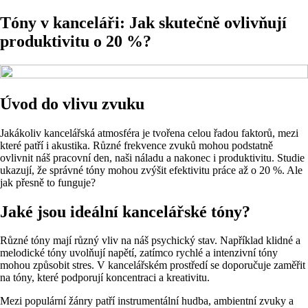
Tóny v kanceláři: Jak skutečně ovlivňují
produktivitu o 20 %?
Úvod do vlivu zvuku
Jakákoliv kancelářská atmosféra je tvořena celou řadou faktorů, mezi
které patří i akustika. Různé frekvence zvuků mohou podstatně
ovlivnit náš pracovní den, naši náladu a nakonec i produktivitu. Studie
ukazují, že správné tóny mohou zvýšit efektivitu práce až o 20 %. Ale
jak přesně to funguje?
Jaké jsou ideální kancelářské tóny?
Různé tóny mají různý vliv na náš psychický stav. Například klidné a
melodické tóny uvolňují napětí, zatímco rychlé a intenzivní tóny
mohou způsobit stres. V kancelářském prostředí se doporučuje zaměřit
na tóny, které podporují koncentraci a kreativitu.
Mezi populární žánry patří instrumentální hudba, ambientní zvuky a