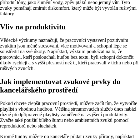
přírodní tóny, jako šumění vody, zpěv ptáků nebo jemný vítr. Tyto
zvuky pomáhají zmírnit diskomfort, který může být vyvolán rušivými
faktory.
Vliv na produktivitu
Vědecké výzkumy naznačují, že pracovníci vystavení pozitivním
zvukům jsou méně stresovaní, více motivovaní a schopní lépe se
soustředit na své úkoly. Například, výzkum poukázal na to, že
pracovníci, kteří poslouchali hudbu bez textu, byli schopni dokončit
úkoly rychleji a s vyšší přesností než ti, kteří pracovali v tichu nebo při
rušivých zvucích.
Jak implementovat zvukové prvky do
kancelářského prostředí
Pokud chcete zlepšit pracovní prostředí, můžete začít tím, že vytvoříte
playlist s vhodnou hudbou. Většina streamovacích služeb dnes nabízí
různé předpřipravené playlisty zaměřené na zvýšení produktivity.
Zvažte také použití bílého šumu nebo ambientních zvuků pomocí
reproduktorů nebo sluchátek.
Kromě hudby můžete do kanceláře přidat i zvuky přírody, například