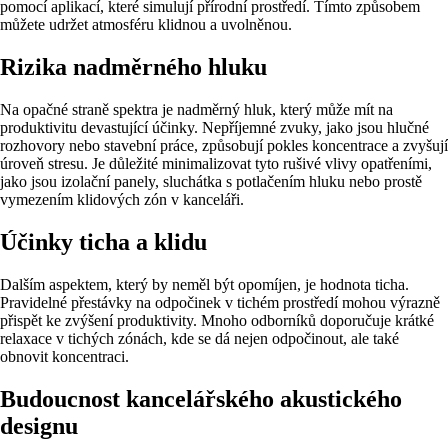
pomocí aplikací, které simulují přírodní prostředí. Tímto způsobem
můžete udržet atmosféru klidnou a uvolněnou.
Rizika nadměrného hluku
Na opačné straně spektra je nadměrný hluk, který může mít na
produktivitu devastující účinky. Nepříjemné zvuky, jako jsou hlučné
rozhovory nebo stavební práce, způsobují pokles koncentrace a zvyšují
úroveň stresu. Je důležité minimalizovat tyto rušivé vlivy opatřeními,
jako jsou izolační panely, sluchátka s potlačením hluku nebo prostě
vymezením klidových zón v kanceláři.
Účinky ticha a klidu
Dalším aspektem, který by neměl být opomíjen, je hodnota ticha.
Pravidelné přestávky na odpočinek v tichém prostředí mohou výrazně
přispět ke zvýšení produktivity. Mnoho odborníků doporučuje krátké
relaxace v tichých zónách, kde se dá nejen odpočinout, ale také
obnovit koncentraci.
Budoucnost kancelářského akustického
designu