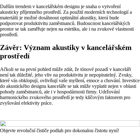
Dalším trendem v kancelářském designu je snaha o vytvoření
akusticky příjemného prostředí. Za použití moderních technologií a
materiálů je možné dosáhnout optimální akustiky, která bude
podporovat produktivitu zaměstnanců. Budoucnost kancelářských
prostor se tak zaměřuje nejen na estetiku, ale i na zvukové vlastnosti
prostředí.
Závěr: Význam akustiky v kancelářském
prostředí
Ačkoli se na první pohled může zdát, že tónové pozadí v kanceláři
není tak důležité, jeho vliv na produktivitu je nepopiratelný. Zvuky,
které vás obklopují, ovlivňují vaše myšlení, emoce a chování. Investice
do akustického designu kanceláře se tak může vyplatit nejen v oblasti
pohody zaměstnanců, ale i v hospodárnosti firmy. Udržování
harmonického zvukového prostředí je tedy klíčovým faktorem pro
zvyšování efektivity práce.
Objevte revoluční čističe podlah pro dokonalou čistotu nyní!