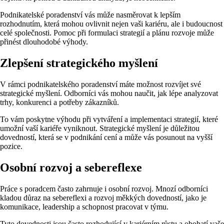
Podnikatelské poradenství vás může nasměrovat k lepším
rozhodnutím, která mohou ovlivnit nejen vaši kariéru, ale i budoucnost
celé společnosti. Pomoc při formulaci strategií a plánu rozvoje může
přinést dlouhodobé výhody.
Zlepšení strategického myšlení
V rámci podnikatelského poradenství máte možnost rozvíjet své
strategické myšlení. Odborníci vás mohou naučit, jak lépe analyzovat
trhy, konkurenci a potřeby zákazníků.
To vám poskytne výhodu při vytváření a implementaci strategií, které
umožní vaší kariéře vyniknout. Strategické myšlení je důležitou
dovedností, která se v podnikání cení a může vás posunout na vyšší
pozice.
Osobní rozvoj a sebereflexe
Práce s poradcem často zahrnuje i osobní rozvoj. Mnozí odborníci
kladou důraz na sebereflexi a rozvoj měkkých dovedností, jako je
komunikace, leadership a schopnost pracovat v týmu.
Tyto dovednosti jsou často rozhodující v kariérním růstu a obohatí vaše