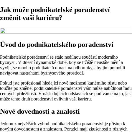
Jak může podnikatelské poradenství
změnit vaši kariéru?
Úvod do podnikatelského poradenství
Podnikatelské poradenství se stalo nedílnou součástí moderního
byznysu. V dnešní dynamické době, kdy se tržiště neustále mění a
vyvíjí, se mnoho podnikatelů obrací na odborníky, aby jim pomohli
navigovat nástrahami byznysového prostředí.
Pokud jste profesionál hledající nové možnosti kariérního růstu nebo
toužíte po změně, podnikatelské poradenství vám může nabídnout řadu
cenných příležitostí. V následujících odstavcích se podíváme na to, jak
může tento druh poradenství ovlivnit vaši kariéru.
Nové dovednosti a znalosti
Jednou z největších výhod podnikatelského poradenství je přístup k
novým dovednostem a znalostem. Poradci mají zkušenosti z různých