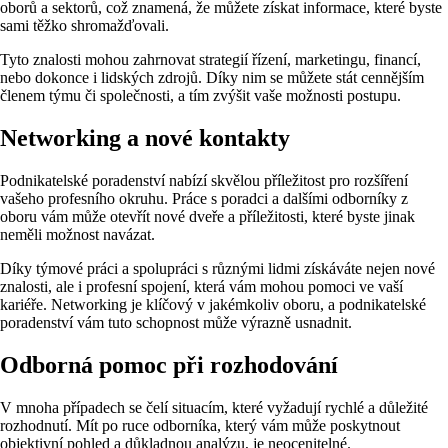
oborů a sektorů, což znamená, že můžete získat informace, které byste
sami těžko shromažďovali.
Tyto znalosti mohou zahrnovat strategií řízení, marketingu, financí,
nebo dokonce i lidských zdrojů. Díky nim se můžete stát cennějším
členem týmu či společnosti, a tím zvýšit vaše možnosti postupu.
Networking a nové kontakty
Podnikatelské poradenství nabízí skvělou příležitost pro rozšíření
vašeho profesního okruhu. Práce s poradci a dalšími odborníky z
oboru vám může otevřít nové dveře a příležitosti, které byste jinak
neměli možnost navázat.
Díky týmové práci a spolupráci s různými lidmi získáváte nejen nové
znalosti, ale i profesní spojení, která vám mohou pomoci ve vaší
kariéře. Networking je klíčový v jakémkoliv oboru, a podnikatelské
poradenství vám tuto schopnost může výrazně usnadnit.
Odborná pomoc při rozhodování
V mnoha případech se čelí situacím, které vyžadují rychlé a důležité
rozhodnutí. Mít po ruce odborníka, který vám může poskytnout
objektivní pohled a důkladnou analýzu, je neocenitelné.