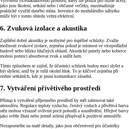
Vytvoření vícenákladového prostoru, který lze použít pro různé účely,
jako jsou školení, setkání nebo i občasné večírky, maximalizuje
praktické využití daného místa. Investice do modulárního nábytku
může být v tomto ohledu velmi efektivní.
6. Zvuková izolace a akustika
Zajištění dobré akustiky je nezbytné pro úspěšné schůzky. Zvažte
možnosti zvukové izolace, zejména pokud je místnost ve vícepodlažní
budově nebo blízko hlučných oblastí. Akustické panely nebo koberce
mohou pomoci absorbovat zvuk a snížit šum.
Tímto způsobem se zajistí, že účastníci schůzek budou moci slyšet a
být slyšeni, aniž by je rušil okolní hluk. To je klíčové zejména při
online setkáních, kde je jasná komunikace zásadní.
7. Vytváření přívětivého prostředí
Přístup k vytváření příjemného prostředí by měl zahrnovat také
atmosféru. Regulace teploty vzduchu, čerstvý vzduch a přívětivá barva
stěn mohou výrazně ovlivnit pocit pohodlí a soustředění. Hřejivé barvy
jako světle žlutá nebo jemně zelená přispívají k pozitivní atmosféře.
Nezapomeňte na malé detaily, jako jsou občerstvení pro účastníky