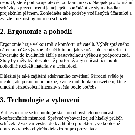
nebo U, které podporuje otevřenou komunikaci. Naopak pro formální
schůzky s prezentacemi je nejlepší uspořádání ve stylu divadla s
projekčním plátnem. Zohledněte také potřeby vzdálených účastníků a
zvažte možnost hybridních schůzek.
2. Ergonomie a pohodlí
Ergonomie hraje velkou roli v komfortu uživatelů. Výběr správného
nábytku může výrazně přispět k tomu, jak se účastníci schůzek cítí.
Investujte do kvalitních židlí s nastavitelnou výškou a podporou zad.
Stoly by měly být dostatečně prostorné, aby si účastníci mohli
pohodlně rozložit materiály a technologii.
Důležité je také zajištění adekvátního osvětlení. Přírodní světlo je
ideální, ale pokud není možné, zvolte multifunkční osvětlení, které
umožní přizpůsobení intenzity světla podle potřeby.
3. Technologie a vybavení
V dnešní době se technologie stala neodmyslitelnou součástí
konferenčních místností. Správné vybavení zajistí hladký průběh
schůzek. Zvažte investici do kvalitního projektoru, velkoplošné
obrazovky nebo chytrého televizoru pro prezentace.