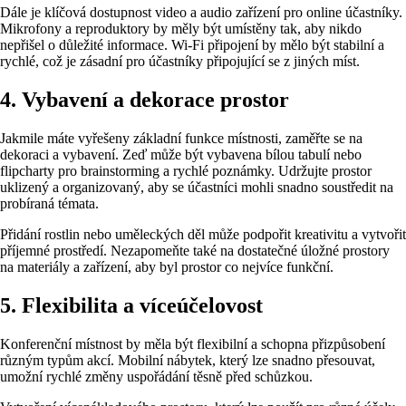
Dále je klíčová dostupnost video a audio zařízení pro online účastníky.
Mikrofony a reproduktory by měly být umístěny tak, aby nikdo
nepřišel o důležité informace. Wi-Fi připojení by mělo být stabilní a
rychlé, což je zásadní pro účastníky připojující se z jiných míst.
4. Vybavení a dekorace prostor
Jakmile máte vyřešeny základní funkce místnosti, zaměřte se na
dekoraci a vybavení. Zeď může být vybavena bílou tabulí nebo
flipcharty pro brainstorming a rychlé poznámky. Udržujte prostor
uklizený a organizovaný, aby se účastníci mohli snadno soustředit na
probíraná témata.
Přidání rostlin nebo uměleckých děl může podpořit kreativitu a vytvořit
příjemné prostředí. Nezapomeňte také na dostatečné úložné prostory
na materiály a zařízení, aby byl prostor co nejvíce funkční.
5. Flexibilita a víceúčelovost
Konferenční místnost by měla být flexibilní a schopna přizpůsobení
různým typům akcí. Mobilní nábytek, který lze snadno přesouvat,
umožní rychlé změny uspořádání těsně před schůzkou.